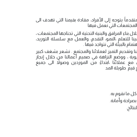
تقدماً يتوجه إلى الأفراد، مقادة بقيمنا التي تهدف الى
والمجتمعات التي نعمل فيها
بناء المرافق والبنية التحتية التي تحتاجها المجتمعات ،
ا للتعلم ،النمو، التقدم، والعمل مع سلسلة التوريد،
م بالبيئة التي نتواجد فيها .
 وتقديم التميز لعملائنا والمجتمع . نشعر بشغف كبير
يوية ، ووضع النزاهة في صميم أعمالنا من خلال إنجاز
 عملائنا ،ابتداءً من الموردين وصولاً الى جميع
 قيم طويلة المد
 ما نقوم به.
بصراحة وأمانة.
تائج.