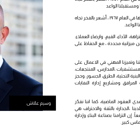
 ومستقبلنا الواعد
عندما أنظر إلى تطور “رامكو” على مر السنين منذ إنشائها في العام ١٩٦٧ ، أشعر بالفخر تجاه
 الواعد.
اهة، الآداء، القيم، وارضاء العملاء.
 ميزانية محددة ، مع الحفاظ على
ا وتميزنا المهني في الاعمال على
المستشفيات ،المدارس، المنتجعات،
لبنية التحتية، الطرق، الجسور، وحجز
المرافق ومشاريع إدارة النفايات
العقود الماضية، كما اننا نقدّر
وسيم عمّاش
ينا ،الجدارة بالثقة والاحتراف هي
إن التزامنا بصناعة البناء وإدارة
ماس كبير.