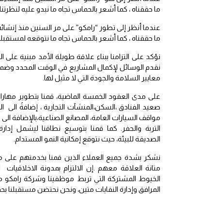
ما حققناه ، كما أشعر بالحماس تجاه ما نبدو عليه لنظرتنا
ما حققناه ، كما أشعر بالحماس تجاه ما نتوقعه لمستقبلنا
نؤكد على التزامنا ببناء علاقة طويلة الأمد مبنية على النز
نقدم الوسائل لإكمال المشاريع في الوقت المحدد وضمن
معايير السلامة والجودة التي لا مثيل لها.
على مدى العقود الخمسة الماضية، قمنا بتطوير مهاراتن
صعيد الفنادق ،السكن،المنشآت التجارية ، إضافةً الى 
مواقف السيارات العامة، المصانع الصناعية،بالإضافة الى ا
التربة والحفر. كما قمنا بتوسيع نطاقنا ليشمل إدارة 
الصديقة للبيئة، حيث نتوقع إمكانية النمو المستدام.
نشكر بشدة جميع العملاء الذين قمنا بخدمتهم على مدى 
متانة العلاقة معهم .إن الالتزام بمدونة الاخلاقيات لد
الخيوط المشتركة التي تربط موظفينا وشركة رامكو معاً. 
المرافق وإدارة النفايات متين، ونحن نحتضن مستقبلنا بح