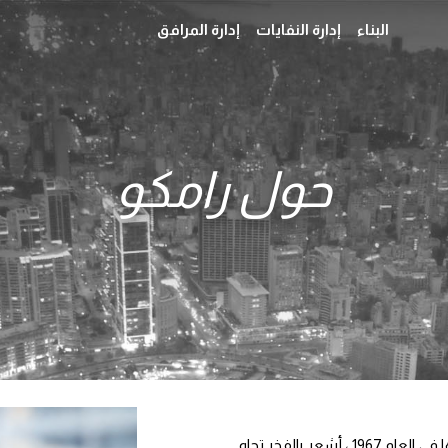
البناء
إدارة النفايات
إدارة المرافق
حول رامكو
عندما أنظر إلى نمو "رامكو" على مر السنين منذ إنشاءها في العام 1967 ، أشعر بالفخر تجاه