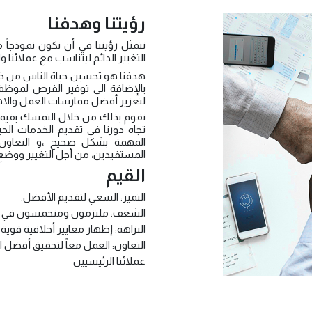
رؤيتنا وهدفنا
تتمثل رؤيتنا في أن نكون نموذجاً م
التغيير الدائم ليتناسب مع عملائنا 
هدفنا هو تحسين حياة الناس من خلال 
بالإضافة الى توفير الفرص لموظفين
لتعزيز أفضل ممارسات العمل والاهتما
نقوم بذلك من خلال التمسك بقيمنا
تجاه دورنا في تقديم الخدمات الح
المهمة بشكل صحيح ،و التعاون مع
المستفيدين، من أجل التغيير ووضع
القيم
التميز: السعي لتقديم الأفضل.
الشغف: ملتزمون ومتحمسون في كل
النزاهة: إظهار معايير أخلاقية قوية 
التعاون: العمل معاً لتحقيق أفضل الن
عملائنا الرئيسيين